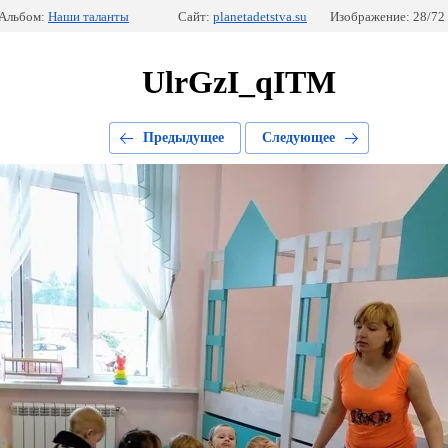
Альбом:
Наши таланты
Сайт:
planetadetstva.su
Изображение: 28/72
UlrGzI_qITM
Предыдущее
Следующее